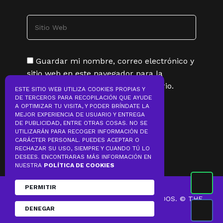
Guardar mi nombre, correo electrónico y
sitio web en este navegador para la
próxima vez que haga un comentario.
ESTE SITIO WEB UTILIZA COOKIES PROPIAS Y
DE TERCEROS PARA RECOPILACIÓN QUE AYUDE
A OPTIMIZAR TU VISITA, Y PODER BRÍNDATE LA
MEJOR EXPERIENCIA DE USUARIO Y ENTREGA
DE PUBLICIDAD, ENTRE OTRAS COSAS. NO SE
UTILIZARÁN PARA RECOGER INFORMACIÓN DE
CARÁCTER PERSONAL. PUEDES ACEPTAR O
RECHAZAR SU USO, SIEMPRE Y CUANDO TÚ LO
DESEES. ENCONTRARAS MÁS INFORMACIÓN EN
NUESTRA
POLÍTICA DE COOKIES
PERMITIR
2022 – TODOS LOS DERECHOS RESERVADOS. © THE
DENEGAR
BRITISH DISPENSARY