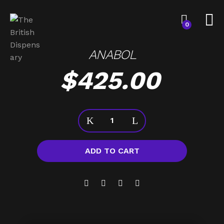
0
ANABOL
$
425.00
ADD TO CART