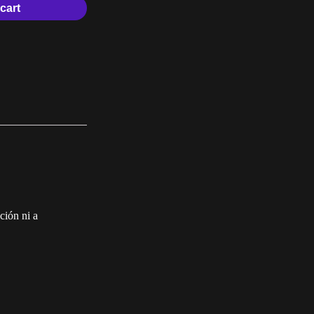
cart
ción ni a