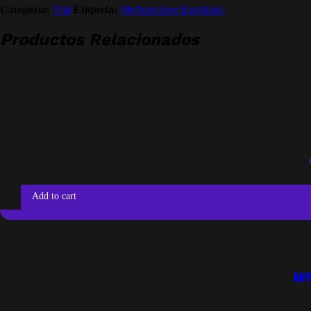
Categoría:
Vial
Etiqueta:
Methenolone Enanthate
Productos Relacionados
Add to cart
WI