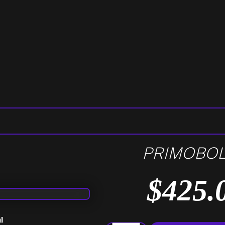
PRIMOBO
$
425.
l